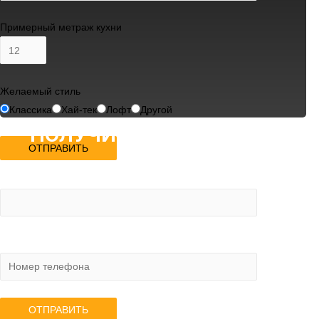
Примерный метраж кухни
Желаемый стиль
Классика
Хай-тек
Лофт
Другой
ПОЛУЧИТЬ СКИДКУ 15%
Ваше имя
×
Ваш телефон